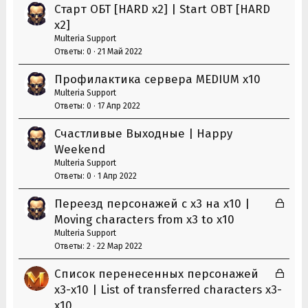
Старт ОБТ [HARD x2] | Start OBT [HARD
x2]
Multeria Support
Ответы
0
21 Май 2022
Профилактика сервера MEDIUM x10
Multeria Support
Ответы
0
17 Апр 2022
Счастливые Выходные | Happy
Weekend
Multeria Support
Ответы
0
1 Апр 2022
З
Переезд персонажей с х3 на х10 |
а
Moving characters from x3 to x10
к
Multeria Support
р
Ответы
2
22 Мар 2022
ы
З
Список перенесенных персонажей
т
а
х3-х10 | List of transferred characters х3-
а
к
х10