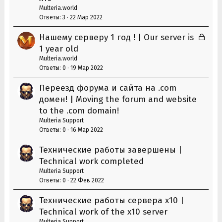
р
Multeria.world
ы
Ответы
3
22 Мар 2022
т
З
Нашему серверу 1 год ! | Our server is
а
а
1 year old
к
Multeria.world
р
Ответы
0
19 Мар 2022
ы
Переезд форума и сайта на .com
т
домен! | Moving the forum and website
а
to the .com domain!
Multeria Support
Ответы
0
16 Мар 2022
Технические работы завершены |
Technical work completed
Multeria Support
Ответы
0
22 Фев 2022
Технические работы сервера х10 |
Technical work of the x10 server
Multeria Support