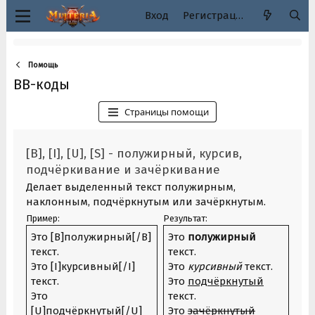
Вход
Регистрация
Помощь
BB-коды
Страницы помощи
[B], [I], [U], [S] - полужирный, курсив,
подчёркивание и зачёркивание
Делает выделенный текст полужирным,
наклонным, подчёркнутым или зачёркнутым.
Пример:
Результат:
Это [B]полужирный[/B]
Это
полужирный
текст.
текст.
Это [I]курсивный[/I]
Это
курсивный
текст.
текст.
Это
подчёркнутый
Это
текст.
[U]подчёркнутый[/U]
Это
зачёркнутый