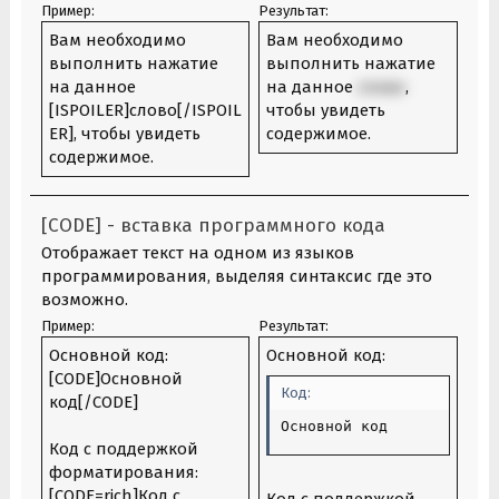
Пример:
Результат:
Вам необходимо
Вам необходимо
выполнить нажатие
выполнить нажатие
на данное
на данное
слово
,
[ISPOILER]слово[/ISPOIL
чтобы увидеть
ER], чтобы увидеть
содержимое.
содержимое.
[CODE] - вставка программного кода
Отображает текст на одном из языков
программирования, выделяя синтаксис где это
возможно.
Пример:
Результат:
Основной код:
Основной код:
[CODE]Основной
Код:
код[/CODE]
Основной код
Код с поддержкой
форматирования:
[CODE=rich]Код с
Код с поддержкой