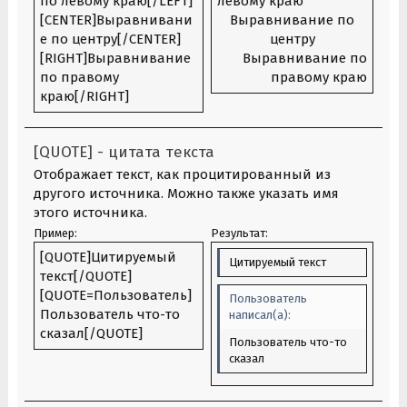
по левому краю[/LEFT]
левому краю​
[CENTER]Выравнивани
Выравнивание по
е по центру[/CENTER]
центру​
[RIGHT]Выравнивание
Выравнивание по
по правому
правому краю​
краю[/RIGHT]
[QUOTE] - цитата текста
Отображает текст, как процитированный из
другого источника. Можно также указать имя
этого источника.
Пример:
Результат:
[QUOTE]Цитируемый
Цитируемый текст
текст[/QUOTE]
[QUOTE=Пользователь]
Пользователь
Пользователь что-то
написал(а):
сказал[/QUOTE]
Пользователь что-то
сказал