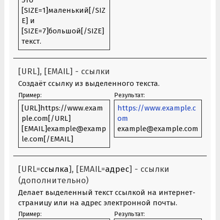
Это
[SIZE=1]маленький[/SIZ
E] и
[SIZE=7]большой[/SIZE]
текст.
[URL], [EMAIL] - ссылки
Создаёт ссылку из выделенного текста.
Пример:
Результат:
[URL]https://www.exam
https://www.example.c
ple.com[/URL]
om
[EMAIL]example@examp
example@example.com
le.com[/EMAIL]
[URL=
ссылка
], [EMAIL=
адрес
] - ссылки
(дополнительно)
Делает выделенный текст ссылкой на интернет-
страницу или на адрес электронной почты.
Пример:
Результат: