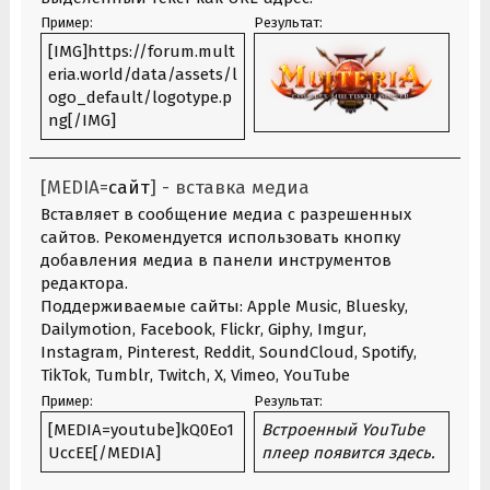
Пример:
Результат:
[IMG]https://forum.mult
eria.world/data/assets/l
ogo_default/logotype.p
ng[/IMG]
[MEDIA=
сайт
] - вставка медиа
Вставляет в сообщение медиа с разрешенных
сайтов. Рекомендуется использовать кнопку
добавления медиа в панели инструментов
редактора.
Поддерживаемые сайты:
Apple Music
,
Bluesky
,
Dailymotion
,
Facebook
,
Flickr
,
Giphy
,
Imgur
,
Instagram
,
Pinterest
,
Reddit
,
SoundCloud
,
Spotify
,
TikTok
,
Tumblr
,
Twitch
,
X
,
Vimeo
,
YouTube
Пример:
Результат:
[MEDIA=youtube]kQ0Eo1
Встроенный YouTube
UccEE[/MEDIA]
плеер появится здесь.