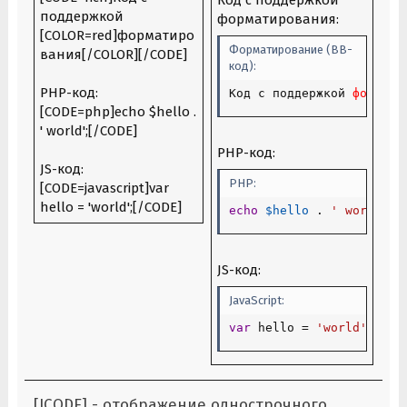
поддержкой
форматирования:
[COLOR=red]форматиро
Форматирование (BB-
вания[/COLOR][/CODE]
код):
PHP-код:
Код с поддержкой 
формати
[CODE=php]echo $hello .
' world';[/CODE]
PHP-код:
JS-код:
PHP:
[CODE=javascript]var
hello = 'world';[/CODE]
echo
$hello
.
' world'
;
JS-код:
JavaScript:
var
 hello 
=
'world'
;
[ICODE] - отображение однострочного