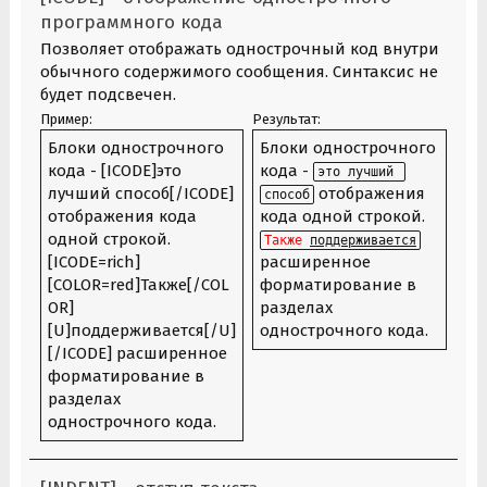
программного кода
Позволяет отображать однострочный код внутри
обычного содержимого сообщения. Синтаксис не
будет подсвечен.
Пример:
Результат:
Блоки однострочного
Блоки однострочного
кода - [ICODE]это
кода -
это лучший 
лучший способ[/ICODE]
отображения
способ
отображения кода
кода одной строкой.
одной строкой.
Также
поддерживается
[ICODE=rich]
расширенное
[COLOR=red]Также[/COL
форматирование в
OR]
разделах
[U]поддерживается[/U]
однострочного кода.
[/ICODE] расширенное
форматирование в
разделах
однострочного кода.