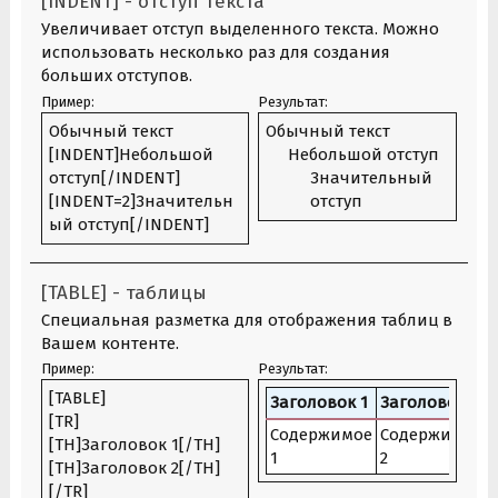
[INDENT] - отступ текста
Увеличивает отступ выделенного текста. Можно
использовать несколько раз для создания
больших отступов.
Пример:
Результат:
Обычный текст
Обычный текст
[INDENT]Небольшой
Небольшой отступ​
отступ[/INDENT]
Значительный
[INDENT=2]Значительн
отступ​
ый отступ[/INDENT]
[TABLE] - таблицы
Специальная разметка для отображения таблиц в
Вашем контенте.
Пример:
Результат:
[TABLE]
Заголовок 1
Заголовок 2
[TR]
Содержимое
Содержимое
[TH]Заголовок 1[/TH]
1
2
[TH]Заголовок 2[/TH]
[/TR]