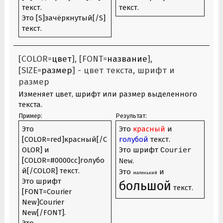
текст.
текст.
Это [S]зачёркнутый[/S]
текст.
[COLOR=
цвет
], [FONT=
название
],
[SIZE=
размер
] - цвет текста, шрифт и
размер
Изменяет цвет, шрифт или размер выделенного
текста.
Пример:
Результат:
Это
Это
красный
и
[COLOR=red]красный[/C
голубой
текст.
OLOR] и
Это шрифт
Courier
[COLOR=#0000cc]голубо
.
New
й[/COLOR] текст.
Это
и
маленький
Это шрифт
большой
текст.
[FONT=Courier
New]Courier
New[/FONT].