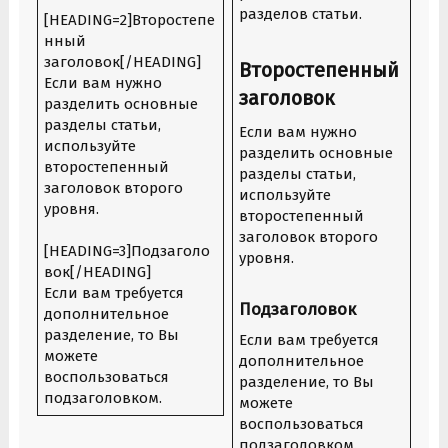
разделов статьи.
[HEADING=2]Второстепе
нный
заголовок[/HEADING]
Второстепенный
Если вам нужно
заголовок​
разделить основные
разделы статьи,
Если вам нужно
используйте
разделить основные
второстепенный
разделы статьи,
заголовок второго
используйте
уровня.
второстепенный
заголовок второго
[HEADING=3]Подзаголо
уровня.
вок[/HEADING]
Если вам требуется
Подзаголовок​
дополнительное
разделение, то Вы
Если вам требуется
можете
дополнительное
воспользоваться
разделение, то Вы
подзаголовком.
можете
воспользоваться
подзаголовком.