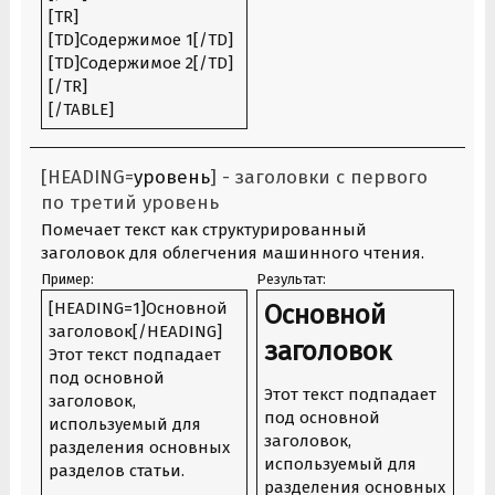
[TR]
[TD]Содержимое 1[/TD]
[TD]Содержимое 2[/TD]
[/TR]
[/TABLE]
[HEADING=
уровень
] - заголовки с первого
по третий уровень
Помечает текст как структурированный
заголовок для облегчения машинного чтения.
Пример:
Результат:
[HEADING=1]Основной
Основной
заголовок[/HEADING]
заголовок​
Этот текст подпадает
под основной
Этот текст подпадает
заголовок,
под основной
используемый для
заголовок,
разделения основных
используемый для
разделов статьи.
разделения основных