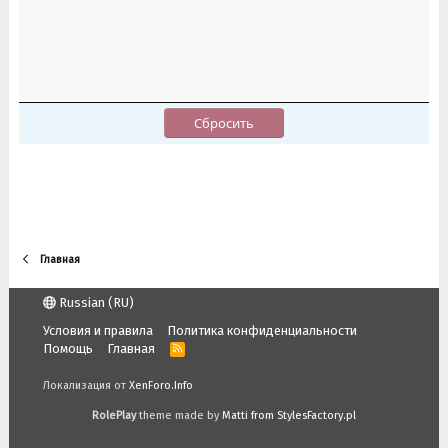
Сбросить
Главная
Russian (RU)
Условия и правила
Политика конфиденциальности
Помощь
Главная
R
S
S
Локализация от
XenForo.Info
RolePlay
theme made by
Matti from StylesFactory.pl