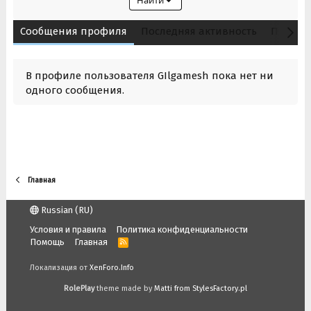
Найти
Сообщения профиля
Последняя активность
Публик
В профиле пользователя GIlgamesh пока нет ни
одного сообщения.
Главная
Russian (RU)
Условия и правила
Политика конфиденциальности
Помощь
Главная
R
S
S
Локализация от
XenForo.Info
RolePlay
theme made by
Matti from StylesFactory.pl